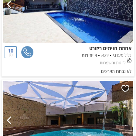
אחוזת הזיתים ריזורט
10
גליל מערבי
ירכא
4 יחידות
3
לזוגות ומשפחות
לא נבחרו תאריכים