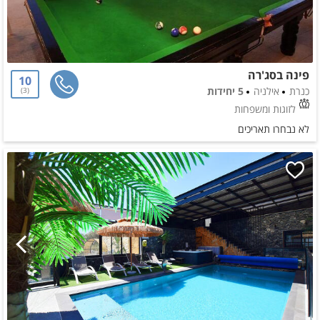
פינה בסג'רה
10
כנרת
אילניה
5 יחידות
3
לזוגות ומשפחות
לא נבחרו תאריכים