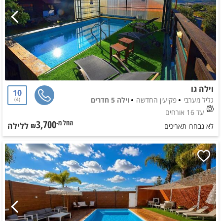
וילה גו
10
גליל מערבי
פקיעין החדשה
וילה 5 חדרים
4
עד 16 אורחים
3,700
ללילה
החל מ-₪
לא נבחרו תאריכים