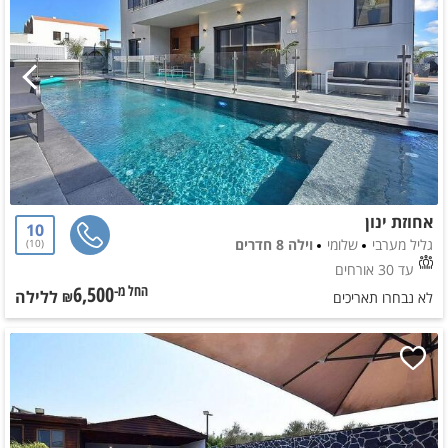
אחוזת ינון
10
גליל מערבי
שלומי
וילה 8 חדרים
10
עד 30 אורחים
6,500
ללילה
החל מ-₪
לא נבחרו תאריכים