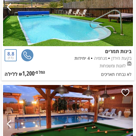
בינות תמרים
8.8
בקעת הירדן
מנחמיה
4 יחידות
11
לזוגות ומשפחות
1,200
ללילה
החל מ-₪
לא נבחרו תאריכים