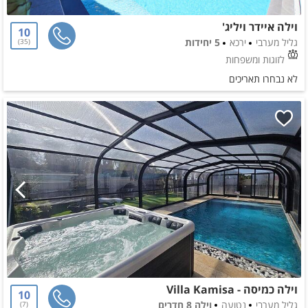
וילה איידר ויליג'
10
גליל מערבי
ירכא
5 יחידות
35
לזוגות ומשפחות
לא נבחרו תאריכים
וילה כמיסה - Villa Kamisa
10
גליל מערבי
נטועה
וילה 8 חדרים
7