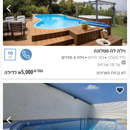
וילה לה פטלונה
10
גליל מערבי
כפר ורדים
וילה 4 חדרים
4
עד 18 אורחים
5,000
ללילה
החל מ-₪
לא נבחרו תאריכים