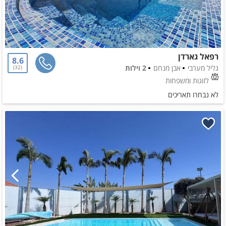
רפאל גארדן
8.6
גליל מערבי
אבן מנחם
2 וילות
32
לזוגות ומשפחות
לא נבחרו תאריכים