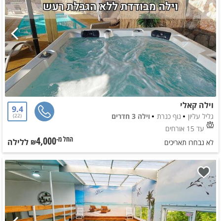
וילה קאלי
9.4
גליל עליון
נוף כנרת
וילה 3 חדרים
22
עד 15 אורחים
4,000
ללילה
החל מ-₪
לא נבחרו תאריכים