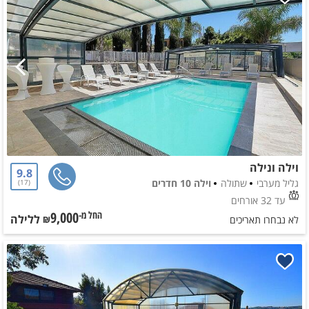
וילה ונילה
9.8
גליל מערבי
שתולה
וילה 10 חדרים
17
עד 32 אורחים
9,000
ללילה
החל מ-₪
לא נבחרו תאריכים