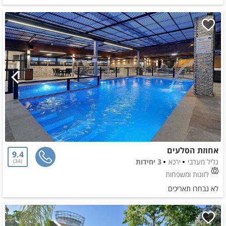
אחוזת הסלעים
9.4
גליל מערבי
ירכא
3 יחידות
34
לזוגות ומשפחות
לא נבחרו תאריכים