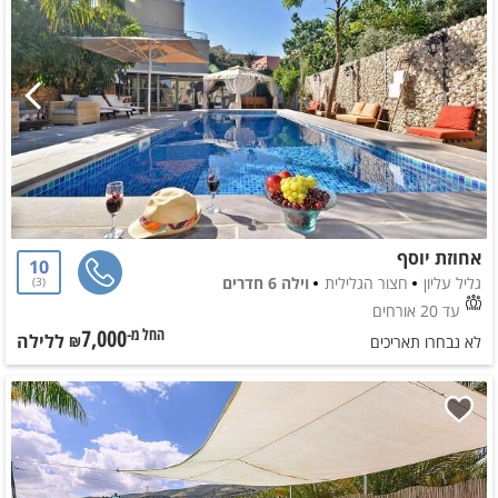
אחוזת יוסף
10
גליל עליון
חצור הגלילית
וילה 6 חדרים
3
עד 20 אורחים
7,000
ללילה
החל מ-₪
לא נבחרו תאריכים