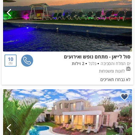
סול לייאן - מתחם נופש ואירועים
10
ים המלח והסביבה
גלגל
2 וילות
5
לזוגות ומשפחות
לא נבחרו תאריכים