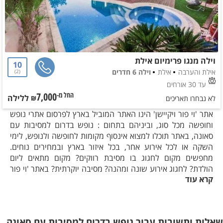
וילה מנגו פרימיום אילת
10
אילת והערבה
אילת
וילה 6 חדרים
2
עד 30 אורחים
7,000
ללילה
החל מ-₪
לא נבחרו תאריכים
אתר 'וי פור ויקיישן' הינו האתר המוביל בארץ לפרסום אתרי נופש
וחופשה מכל סוג, וביניהם בתחום : נופש בדרום למסיבות עם
סאונה, באתר תוכלו למצוא אינסוף מקומות לחופשה ולנופש, לימי
השקה או לכל אירוע אחר, בכל איזור בארץ ובמחירים נוחים.
מחפשים מקום לחגוג בו מסיבת רווקים? מקום מתאים ליום
הולדת? לחגוג אירוע שונה ומהנה? מסיבה יוקרתית? באתר 'וי פור
קרא עוד
ויקיישן' תוכלו למצוא מגוון אדיר של אתרי נופש המאורגנים לפי
קטגוריות וכך גם בתחום: נופש בדרום למסיבות עם סאונה.
לקבלת שירות מהיר והכוונה חינם כנסו כבר עכשיו לאתר 'וי פור
שאלות ותשובות עבור נופש בדרום למסיבות עם סאונה