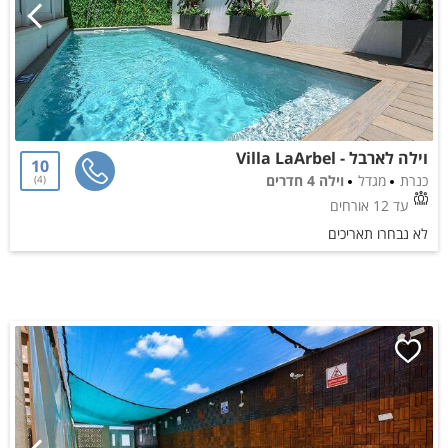
וילה לארבל - Villa LaArbel
10
כנרת
מגדל
וילה 4 חדרים
4
עד 12 אורחים
לא נבחרו תאריכים