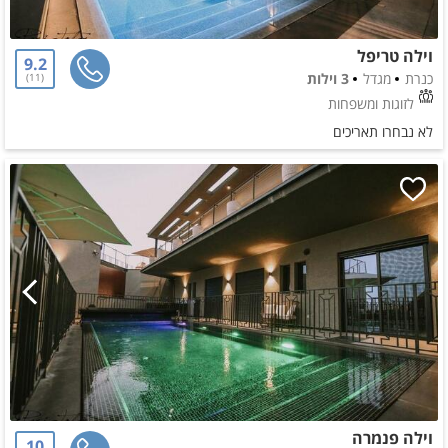
וילה טריפל
9.2
כנרת
מגדל
3 וילות
11
לזוגות ומשפחות
לא נבחרו תאריכים
וילה פנמרה
10