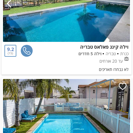
וילה קינג פאלאס טבריה
9.2
כנרת
טבריה
וילה 5 חדרים
15
עד 20 אורחים
לא נבחרו תאריכים