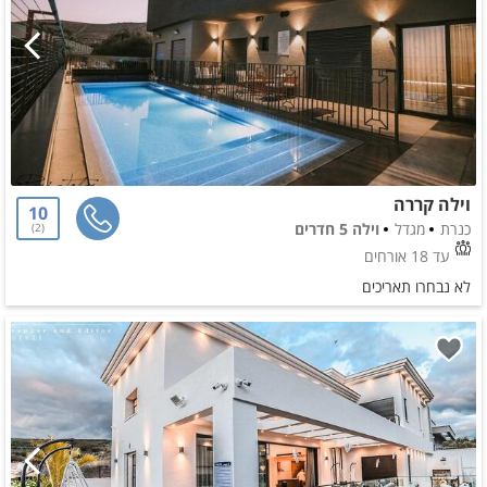
וילה קררה
10
כנרת
מגדל
וילה 5 חדרים
2
עד 18 אורחים
לא נבחרו תאריכים