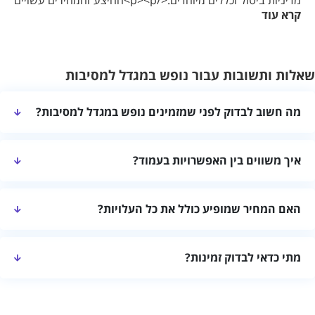
מדיניות ביטול וכללים מיוחדים.</p><p>ההיצע והמחירים עשויים
קרא עוד
להשתנות. השוואה מסודרת ושיחה עם מקום האירוח יעזרו לבחור
אפשרות שמתאימה להרכב האורחים ולמטרת החופשה.</p>
שאלות ותשובות עבור נופש במגדל למסיבות
מה חשוב לבדוק לפני שמזמינים נופש במגדל למסיבות?
בדקו שהמקום מתאים למספר האורחים, את חלוקת החדרים, המתקנים,
איך משווים בין האפשרויות בעמוד?
רמת הפרטיות, שעות הכניסה והיציאה ומדיניות הביטול.
מומלץ להשוות לפי מיקום, גודל המקום, מתקנים, התאמה להרכב
האם המחיר שמופיע כולל את כל העלויות?
האורחים, מחיר כולל וחוות דעת עדכניות.
לא תמיד. לפני ההזמנה בקשו מחיר סופי לתאריך המבוקש ובדקו אם
מתי כדאי לבדוק זמינות?
קיימות תוספות עבור ניקיון, אורחים נוספים או שירותים מיוחדים.
כדאי לבדוק מוקדם ככל האפשר, במיוחד בסופי שבוע, בחגים ובעונות
מבוקשות. זמינות ומחירים יכולים להשתנות בין תאריכים.