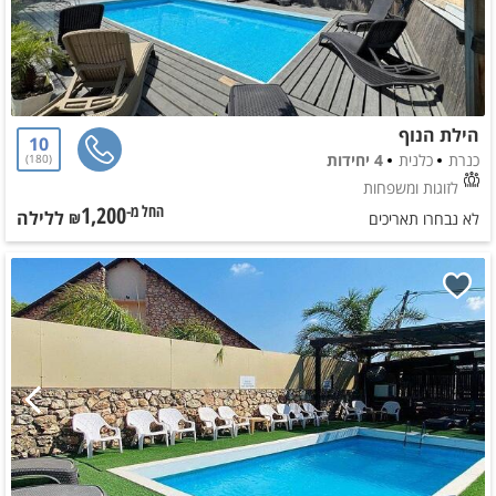
הילת הנוף
10
כנרת
כלנית
4 יחידות
180
לזוגות ומשפחות
1,200
ללילה
החל מ-₪
לא נבחרו תאריכים