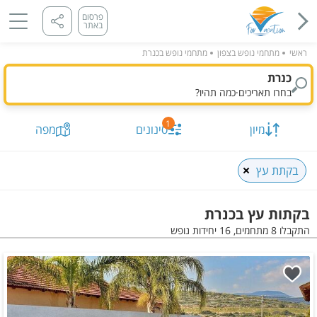
פרסום
באתר
ראשי
מתחמי נופש בצפון
מתחמי נופש בכנרת
כנרת
בחרו תאריכים
·
כמה תהיו?
1
מיון
סינונים
מפה
בקתת עץ
בקתות עץ בכנרת
התקבלו 8 מתחמים, 16 יחידות נופש
תאריך מבוקש
כמות נופשים וחדרים
מיון לפי
התקבלו
8
מתחמים, 16 יחידות
הצג על
מפה
סינונים שנבחרו