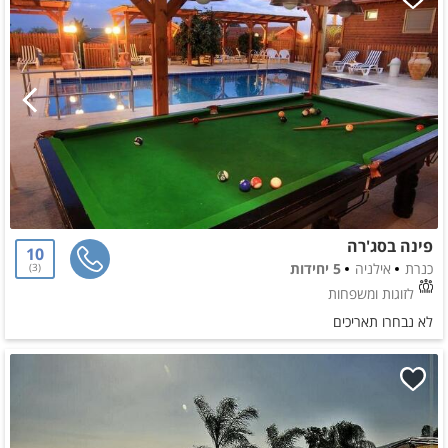
פינה בסג'רה
10
כנרת
אילניה
5 יחידות
3
לזוגות ומשפחות
לא נבחרו תאריכים