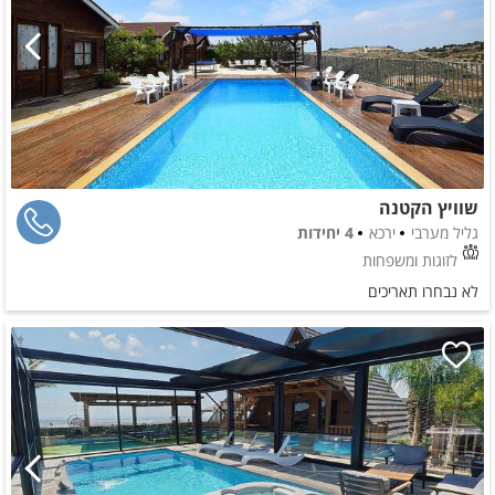
שוויץ הקטנה
גליל מערבי
ירכא
4 יחידות
לזוגות ומשפחות
לא נבחרו תאריכים