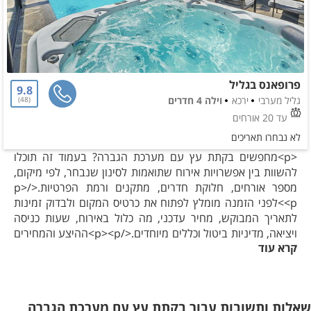
פרופאנס בגליל
9.8
גליל מערבי
ירכא
וילה 4 חדרים
48
עד 20 אורחים
לא נבחרו תאריכים
<p>מחפשים בקתת עץ עם מערכת הגברה? בעמוד זה תוכלו
להשוות בין אפשרויות אירוח שתואמות לסינון שנבחר, לפי מיקום,
מספר אורחים, חלוקת חדרים, מתקנים ורמת הפרטיות.</p>
<p>לפני הזמנה מומלץ לפתוח את כרטיס המקום ולבדוק זמינות
לתאריך המבוקש, מחיר עדכני, מה כלול באירוח, שעות כניסה
ויציאה, מדיניות ביטול וכללים מיוחדים.</p><p>ההיצע והמחירים
קרא עוד
עשויים להשתנות. השוואה מסודרת ושיחה עם מקום האירוח יעזרו
לבחור אפשרות שמתאימה להרכב האורחים ולמטרת החופשה.
</p>
שאלות ותשובות עבור בקתת עץ עם מערכת הגברה