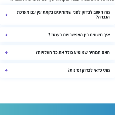
מה חשוב לבדוק לפני שמזמינים בקתת עץ עם מערכת
הגברה?
בדקו שהמקום מתאים למספר האורחים, את חלוקת החדרים, המתקנים,
איך משווים בין האפשרויות בעמוד?
רמת הפרטיות, שעות הכניסה והיציאה ומדיניות הביטול.
מומלץ להשוות לפי מיקום, גודל המקום, מתקנים, התאמה להרכב
האם המחיר שמופיע כולל את כל העלויות?
האורחים, מחיר כולל וחוות דעת עדכניות.
לא תמיד. לפני ההזמנה בקשו מחיר סופי לתאריך המבוקש ובדקו אם
מתי כדאי לבדוק זמינות?
קיימות תוספות עבור ניקיון, אורחים נוספים או שירותים מיוחדים.
כדאי לבדוק מוקדם ככל האפשר, במיוחד בסופי שבוע, בחגים ובעונות
מבוקשות. זמינות ומחירים יכולים להשתנות בין תאריכים.