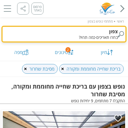
פרסום
באתר
ראשי
מתחמי נופש בצפון
צפון
בחרו תאריכים
·
כמה תהיו?
2
מיון
סינונים
מפה
בריכת שחייה מחוממת ומקורה
מסיבת שחרור
נופש בצפון עם בריכת שחייה מחוממת ומקורה,
מסיבת שחרור
התקבלו 7 מתחמים, 9 יחידות נופש
תאריך מבוקש
כמות נופשים וחדרים
מיון לפי
התקבלו
7
מתחמים, 9 יחידות
הצג על
מפה
סינונים שנבחרו