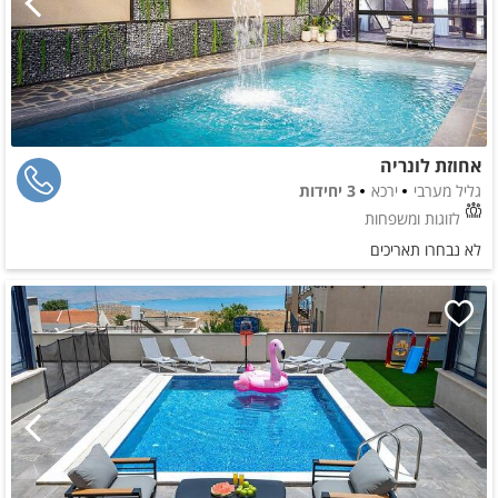
אחוזת לונריה
גליל מערבי
ירכא
3 יחידות
לזוגות ומשפחות
לא נבחרו תאריכים