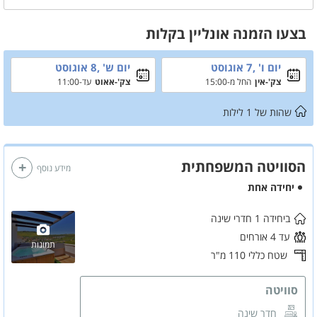
כל סוויטה מאובזרת עם חדר רחצה פרטי, מטבח מאובזר, נוף מדהים ועוד.
קיימת אופציה לטיולים קסומים בכנרת ולספורט ימי (שאלו את בעל
בצעו הזמנה אונליין בקלות
המתחם)
יום ו' ,7 אוגוסט
יום ש' ,8 אוגוסט
צק'-אין
החל מ-15:00
צק'-אאוט
עד-11:00
שהות של
1
לילות
הסוויטה המשפחתית
מידע נוסף
יחידה אחת
ביחידה 1 חדרי שינה
עד 4 אורחים
תמונות
שטח כללי 110 מ"ר
סוויטה
חדר שינה