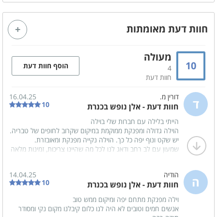
מסך טלויזיה LCD
אינטרנט אלחוטי (WI-FI)
חוות דעת מאומתות
חדר רחצה
ספה נפתחת
סלון
מעולה
10
הוסף חוות דעת
4
חוות דעת
קהל יעד
דורין מ.
16.04.25
משפחות
ד
10
חוות דעת - אלן נופש בכנרת
זוגות
הייתי בלילה עם חברות שלי בוילה
ציבור דתי
הוילה גדולה ומפנקת ממוקמת במיקום שקרוב לחופים של טבריה.
יש שקט ונוף יפה כל כך. הוילה נקייה מפנקת ומאובזרת.
שמעון עם לב רחב ודאג לנו לכל מה שהיינו צריכות, זמינות מלאה
נוף
ולב רחב.
באמת שנהנינו ונחזור לכאן בעתיד !
נוף מרהיב
הודיה
14.04.25
ממליצה בחום
ה
10
חוות דעת - אלן נופש בכנרת
נוף להרים
וילה מפנקת מתחם יפה ומיקום ממש טוב
אנשים חמים וטובים לא היה לנו כלום קיבלנו מקום נקי ומסודר
חדרי הרחצה