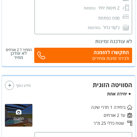
2 מיטות יחיד
נפתחות
ספה נפתחת
ג'קוזי גדול
במרפסת
מטבחון מאובזר
לא עודכנה זמינות
פינת אוכל
המחיר ל 2 אורחים
התקשרו להזמנה
לא עודכן
מרפסת שמש
מחיר
פינת ישיבה, נדנדה ומנגל
ולבירור זמינות ומחירים
מיקרוגל
קומקום חשמלי
הסוויטה הזוגית
מידע נוסף
מסך LCD
יחידה אחת
מזגן
פינת ישיבה
ביחידה 1 חדרי שינה
עד 2 אורחים
ארונות לאחסון
תמונות
שטח כללי 25 מ"ר
שידות לאחסון
חדר רחצה פרטי