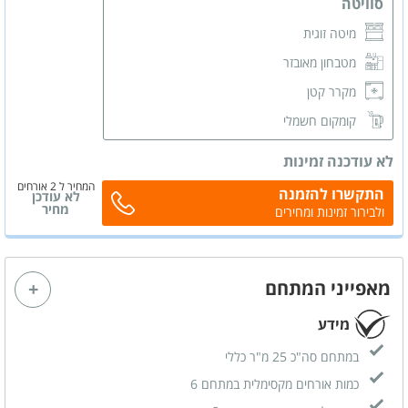
סוויטה
מיטה זוגית
מטבחון מאובזר
מקרר קטן
קומקום חשמלי
מסך LCD
לא עודכנה זמינות
מזגן
המחיר ל 2 אורחים
התקשרו להזמנה
לא עודכן
קומודה
מחיר
ולבירור זמינות ומחירים
חדר רחצה פרטי
מאפייני המתחם
מידע
במתחם סה"כ 25 מ"ר כללי
כמות אורחים מקסימלית במתחם 6