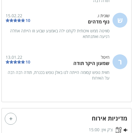
תודה רבה
מקלחון
שונית ו.
15.02.22
מגבות רחצה
ש
10
נוף מדהים
סבונים
סוויטה ממש איכותית לקחנו ילה באמצע שבוע וזו הייתה אחלה
רגיעה ואתנחתא
לציבור הדתי
פלטה
רויטל
13.01.22
ר
10
מיחם
שמעון היקר תודה
מקווה
חווית נופש קסומה הייתה לנו באלן נופש בכנרת, תודה רבה רבה
על האירוח
בסביבת המקום
בית כנסת
כלול באירוח
מדיניות אירוח
תה
צ'ק אין:
15:00