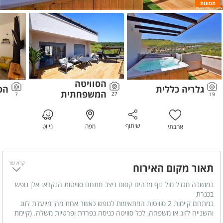
תמונות
הסוויטה
גלריה כללית
הס
המשפחתית
27
7
19
שיתוף
מפה
ניווט
אהבתי
קרא עוד
תאור מקום האירוח
במושבה מגדל מול נוף מדהים קסום ניצב מתחם סוויטות הנקרא: אלן נופש
בכנרת
במתחם קיימות 2 סוויטות המתאימות לנופש כאשר אחת מהן מיועדת לזוג
והשנייה לזוג או משפחה, לכל סוויטה כניסה נפרדת ופרטיות משלה. (קיימת
אפשרות לשכור כל אחת לחוד או יחד)