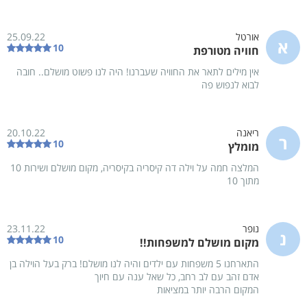
גדול, מטבח מאובזר ואף גם חדר קולנוע מרשים.
בצעו הזמנה אונליין בקלות
אורטל
25.09.22
א
10
חוויה מטורפת
יום ו' ,7 אוגוסט
יום ש' ,8 אוגוסט
אין מילים לתאר את החוויה שעברנו! היה לנו פשוט מושלם.. חובה
צק'-אין
החל מ-15:00
צק'-אאוט
עד-11:00
לבוא לנפוש פה
0
פנויים מתוך
1
שהות של
1
לילות
ריאנה
20.10.22
ר
10
מומלץ
דה קיסריה
יחידה אחת
מידע נוסף
המלצה חמה על וילה דה קיסריה בקיסריה, מקום מושלם ושירות 10
מתוך 10
ביחידה 6 חדרי שינה
עד 22 אורחים
תמונות
נופר
23.11.22
נ
10
מקום מושלם למשפחות!!
התארחנו 5 משפחות עם ילדים והיה לנו מושלם! ברק בעל הוילה בן
חדר שינה 1
חדר שינה 2
אדם זהב עם לב רחב, כל שאל ענה עם חיוך
מיטה זוגית
מיטה זוגית
המקום הרבה יותר במציאות
בגודל 180X200 מטר