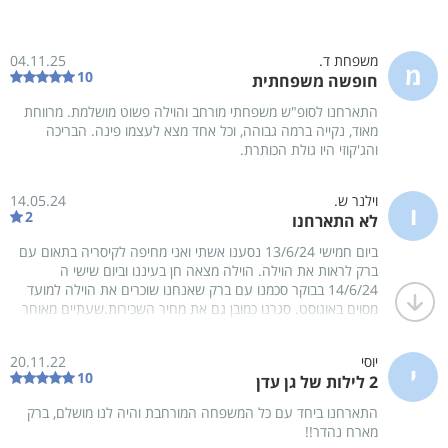
תמונות
משפחת ד.
04.11.25
מ
10
חופשה משפחתית
התארחנו לסופ"ש משפחתי מורחב והוילה פשוט מושלמת. מרווחת
מאוד, נקייה ברמה גבוהה, וכל אחד מצא לעצמו פינה. הבריכה
והג'קוזי היו גולת הכותרת.
גלרית כללית
גלרית פנים
גל
21
53
60
וילנר ש.
14.05.24
ו
2
לא התארחנו
ביום חמישי 13/6/24 נסענו אשתי ואני מחיפה לקיסריה בתאום עם
שיתוף
מפה
ניווט
אהבתי
ברק לראות את הוילה. הוילה מצאה חן בעיננו וביום שישי ה
14/6/24 בבוקר סכמנו עם ברק שאנחנו שוכרים את הוילה למועד
מסוים באוגוסט. סגרנו כמובן גם את מחיר השכירות.שעתיים מאוחר
יותר התקשר ברק והודיע שמישהו אחר שכר את הוילה באותם
קרא עוד
תאור מקום האירוח
המועדים ועל כן היא איננה פנויה עבורינו. אין לי חות דעת על הוילה
יוסי
20.11.22
כי לא התארחנו בה, יש לי חות דעת על ברק ואני מניח שאתם
י
רוצים לחוות חווית אירוח שונה ומיוחד? אנו מזמינים אתכם לנופש מפנק
10
2 לילות של גן עדן
מבינים אותה.
ביותר בוילה דה קיסריה.
בוילה זו תוכלו להנות ממתחם חיצוני עם צמחייה יפייפיה, מגוון פינות ישיבה,
התארחנו ביחד עם כל המשפחה המורחבת והיה לנו מושלם, ברק
בריכת שחייה, ג'קוזי ספא, סאונה יבשה ועוד.
מארח נהדר!!
הוילה כוללת 6 חדרי שינה מרווחים ומעוצבים עם חדר רחצה פרטי, סלון