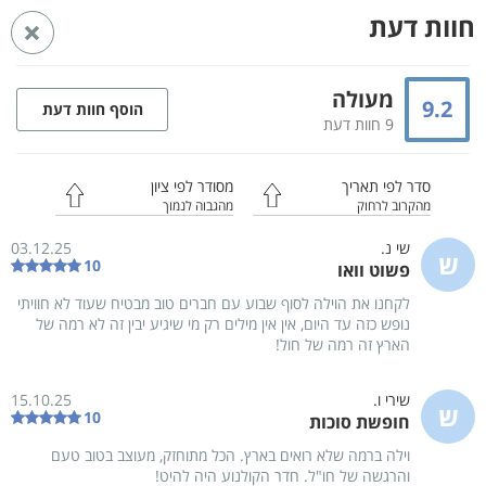
חוות דעת
ראשי
מתחמי נופש במרכז
מתחמי נופש במישור החוף הצפוני
מתחמי נופש בקיסריה
מעולה
9.2
הוסף חוות דעת
9 חוות דעת
וילה דה קיסריה
קיסריה
וילה
Whatsapp
סדר לפי תאריך
מסודר לפי ציון
מהקרוב לרחוק
מהגבוה לנמוך
שי נ.
03.12.25
ש
10
פשוט וואו
לקחנו את הוילה לסוף שבוע עם חברים טוב מבטיח שעוד לא חוויתי
נופש כזה עד היום, אין אין מילים רק מי שיגיע יבין זה לא רמה של
הארץ זה רמה של חול!
שירי ו.
15.10.25
ש
10
חופשת סוכות
וילה ברמה שלא רואים בארץ. הכל מתוחזק, מעוצב בטוב טעם
והרגשה של חו"ל. חדר הקולנוע היה להיט!
143