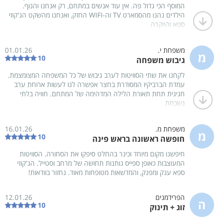
הפרט הקטן. מקום ההשכרה הכי טוב שהיינו בו אי פעם, אנחנו
תמונות
וידאו
המוסף הכי גדול פה. אין עוד אנשים במתחם, רק אנחנו והנוף.
בטוח נחזור.
הילדים נהנו מהסמארט TV וה-WIFI החזק, ואנחנו מהשקט הג'קוזי
ספא והיוקרה
משפחת י.
01.01.26
מ
10
גיבוש משפחה
לקחנו את שתי הסוויטות לערב גיבוש של כל המשפחה המצומצמת.
עמדת הברביקיו המסודרת בחצר אפשרה לנו לעשות ארוחת ערב
גלריה כללית
פנים הסוויטות
גלר
17
10
27
חגיגית תחת תאורת הלילה המדהימה של המתחם. חוויה בלתי
נשכחת
שיתוף
מפה
ניווט
אהבתי
משפחת מ.
16.01.26
מ
10
חופשה ראשונה בראש פינה
חיפשנו מקום מיוחד וכינר בהחלט סיפקו את הסחורה. הסוויטות
קרא עוד
תאור מקום האירוח
המעוצבות כאופן ספייס נותנות תחושה של מרחב וסטייל. הג'קוזי
ספא ענק ומפנק, והמדשאות מטופחות מאוד. נחזור בוודאות!
מקום מיוחד בלב הגליל העליון, תגלו את כינר סוויטות יוקרה - המקום
המושלם לחופש שלכם.
הפרידמנים
12.01.26
בכל סוויטה תהנו ממטבחון מאובזר הכולל מכונת קפה וקפסולות, מקרר
ה
10
זוג + תינוק
ועוד...
המקום המדהים הזה נמצא בראש פינה שבגליל העליון, מה שמעניק לכם