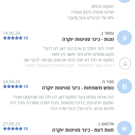
מטבחון
המקום מהמם
מסך LCD
שירות מעולה ניקיון מעולה
יחס של הבעלים מעל ןמעבר
חדר רחצה פרטי
עמאד ג.
14.05.24
0 פנויים מתוך 2
09/08
-
10/08
ע
10
זוגות - כינר סוויטות יוקרה
המחיר ל 2 אורחים
המקום תפוס בחרו תאריך אחר
₪2000
תודה לניב המלך בן אדם זהב דאג לנו להכל
מקום מושלם חדש והכי חשוב נקי מאוד
במקום יש הכל לא חסר כלום אין ספק שנחזור לבקר שוב
נהנינו מאוד מהמתחם , מקום מקסים למשפחות ולזוגות
מאפייני המתחם
ספיר מ.
24.04.24
ס
10
נופש משפחות - כינר סוויטות יוקרה
מידע
היה אירוח נפלא! בעל המקום דאג לנו לכל מה שביקשנו ויותר!
כמות אורחים מקסימלית במתחם 20
המקום חדש ונקי, בריכה מהממת, פינת ישיבה מסודרת והכל היה
סך הכל חדרי שינה במתחם 2
מדוגם ונגיש. נהנו מכל רגע! תודה רבה
סך הכל חדרי רחצה במתחם 2
אלהאם ג.
27.09.23
א
10
חוות דעת - כינר סוויטות יוקרה
כללי