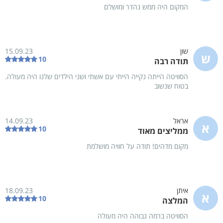
המקום היה ממש נהדר ומושלם
חניה פרטית
יוקרתית
מכבדים שוברי מילואים
שון
15.09.23
ש
10
תודה רבה
מתחם חיצוני
הסוויטה הייתה נקייה הייתי עם אשתי ושני הילדים שלנו היה מעולה.
בטוח שנשוב
בריכת שחייה מחוממת
מערכת שמע במתחם הבריכה
ומגודרת
ג'קוזי ספא מחומם
מדשאות
אראל
14.09.23
פינות שיזוף
פינת ישיבה
א
10
ממליצים מאוד
פינת מנגל
תאורה לילית מרהיבה
מקום מדהים! תודה על חוויה מושלמת
מפרט הצימר
הצג הכל
מיטה זוגית
פינת ישיבה
איתן
18.09.23
א
10
המלצה
מטבחון מאובזר
מזגן
הסוויטה ברמה גבוהה היה מעולה
חוות דעת מאומתות