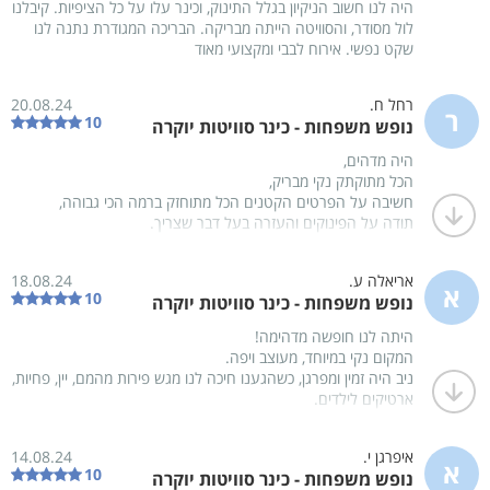
היה לנו חשוב הניקיון בגלל התינוק, וכינר עלו על כל הציפיות. קיבלנו
גם גישה נוחה לאטרקציות בסביבה.
לול מסודר, והסוויטה הייתה מבריקה. הבריכה המגודרת נתנה לנו
בצעו הזמנה אונליין בקלות
שקט נפשי. אירוח לבבי ומקצועי מאוד
חשוב לציין:
המתחם החיצוני משותף ל2 הסוויטות, אך מספיק אם תזמינו סוויטה
אחת וכל המתחם יהיה פרטי שלכם!
יום א' ,9 אוגוסט
יום ב' ,10 אוגוסט
רחל ח.
20.08.24
ר
10
מכבדים שוברי מילואים
נופש משפחות - כינר סוויטות יוקרה
צק'-אין
החל מ-15:00
צק'-אאוט
עד-11:00
היה מדהים,
0
פנויים מתוך
2
שהות של
1
לילות
הכל מתוקתק נקי מבריק,
חשיבה על הפרטים הקטנים הכל מתוחזק ברמה הכי גבוהה,
תודה על הפינוקים והעזרה בעל דבר שצריך.
סוויטת כינר
2 יחידות
מידע נוסף
אריאלה ע.
18.08.24
א
10
נופש משפחות - כינר סוויטות יוקרה
ביחידה 1 חדרי שינה
היתה לנו חופשה מדהימה!
עד 10 אורחים
המקום נקי במיוחד, מעוצב ויפה.
תמונות
ניב היה זמין ומפרגן, כשהגענו חיכה לנו מגש פירות מהמם, יין, פחיות,
ארטיקים לילדים.
שקט ופרטיות!
סוויטה
ממליצים בחום!!
איפרגן י.
14.08.24
מיטה זוגית
א
10
נופש משפחות - כינר סוויטות יוקרה