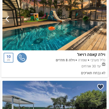
וילה קאסה רויאל
10
גליל מערבי
שומרה
וילה 8 חדרים
3
עד 30 אורחים
לא נבחרו תאריכים