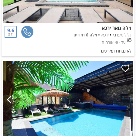
וילה מאר ירכא
9.6
גליל מערבי
ירכא
וילה 6 חדרים
51
עד 30 אורחים
לא נבחרו תאריכים