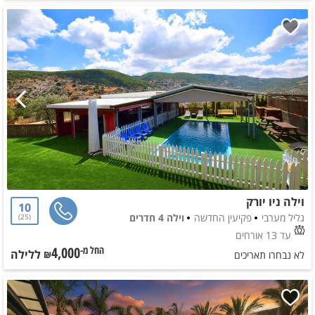
וילה ניו יורק
10
גליל מערבי
פקיעין החדשה
וילה 4 חדרים
25
עד 13 אורחים
4,000
ללילה
החל מ-₪
לא נבחרו תאריכים