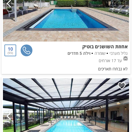
אחוזת השושנים בוטיק
10
גליל מערבי
שומרה
וילה 5 חדרים
55
עד 17 אורחים
לא נבחרו תאריכים