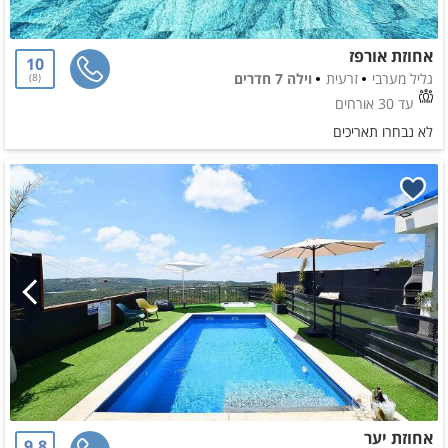
אחוזת אורפז
10
גליל מערבי
זרעית
וילה 7 חדרים
8
עד 30 אורחים
לא נבחרו תאריכים
אחוזת יער
9.8