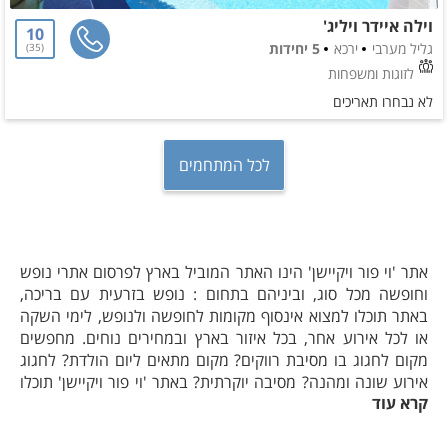
וילה איידר ויליג'
10
גליל מערבי
ירכא
5 יחידות
35
לזוגות ומשפחות
לא נבחרו תאריכים
לכל המתחמים
אתר 'וי פור ויקיישן' הינו האתר המוביל בארץ לפרסום אתרי נופש
וחופשה מכל סוג, וביניהם בתחום : נופש בזרעית עם בריכה,
באתר תוכלו למצוא אינסוף מקומות לחופשה ולנופש, לימי השקה
או לכל אירוע אחר, בכל איזור בארץ ובמחירים נוחים. מחפשים
מקום לחגוג בו מסיבת רווקים? מקום מתאים ליום הולדת? לחגוג
אירוע שונה ומהנה? מסיבה יוקרתית? באתר 'וי פור ויקיישן' תוכלו
קרא עוד
למצוא מגוון אדיר של אתרי נופש המאורגנים לפי קטגוריות וכך גם
בתחום: נופש בזרעית עם בריכה.