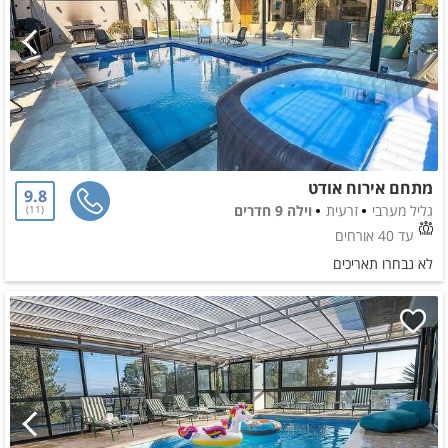
מתחם אירוח אודט
9.8
גליל מערבי
זרעית
וילה 9 חדרים
11
עד 40 אורחים
לא נבחרו תאריכים