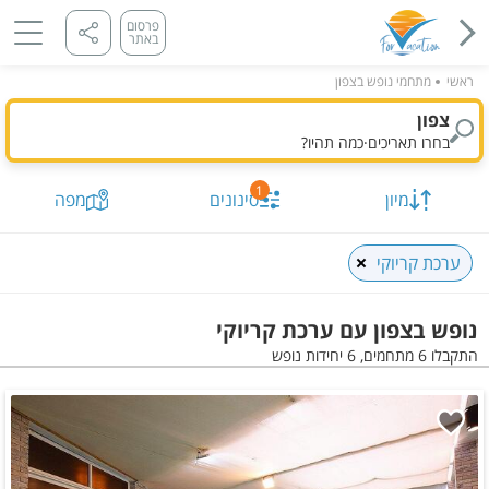
פרסום
באתר
ראשי
מתחמי נופש בצפון
צפון
בחרו תאריכים
·
כמה תהיו?
1
מיון
סינונים
מפה
ערכת קריוקי
נופש בצפון עם ערכת קריוקי
התקבלו 6 מתחמים, 6 יחידות נופש
תאריך מבוקש
כמות נופשים וחדרים
מיון לפי
התקבלו
6
מתחמים, 6 יחידות
הצג על
מפה
סינונים שנבחרו