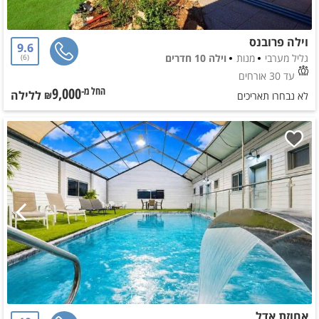
וילה פרובנס
9.6
גליל מערבי
מנות
וילה 10 חדרים
6
עד 30 אורחים
9,000
ללילה
החל מ-₪
לא נבחרו תאריכים
אחוזת אדל