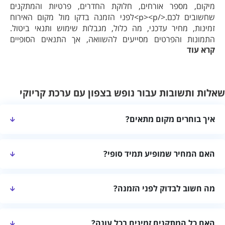
מיקום, מספר אורחים, חלוקת החדרים, פרטיות והמתקנים
שחשובים לכם.</p><p>לפני הזמנה בדקו מול מקום האירוח
זמינות, מחיר עדכני, מה כלול, מגבלות שימוש ותנאי ביטול.
התמונות והפרטים מסייעים להשוואה, אך התנאים הסופיים
קרא עוד
נקבעים מול המארחים.</p>
שאלות ותשובות עבור נופש בצפון עם ערכת קריוקי
איך בוחרים מקום מתאים?
השוו מיקום, קיבולת, חדרים, פרטיות ומתקנים לפי הרכב האורחים.
האם המחיר שמופיע תמיד סופי?
לא בהכרח. מומלץ לאמת מחיר, תוספות ומה כלול ישירות מול מקום
מה חשוב לבדוק לפני הזמנה?
האירוח.
בדקו זמינות, מדיניות המקום, שעות כניסה ויציאה ותנאי ביטול.
האם כל המתקנים זמינים בכל עונה?