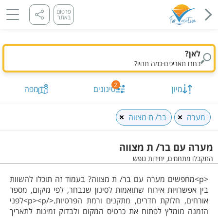
פרסום
באתר
לאן?
בחרו תאריכים
·
כמה תהיו?
2
מיון
סינונים
מפה
מערה
בר/ ת מצווה
מערה עם בר/ ת מצווה
התקבלו מתחמים, יחידות נופש
מיקום, או מתחם
תאריך מבוקש
כמות נופשים וחדרים
מיון לפי
התקבלו
מתחמים, יחידות
הצג על
<p>מחפשים מערה עם בר/ ת מצווה? בעמוד זה תוכלו להשוות
מפה
סינונים שנבחרו
בין אפשרויות אירוח שתואמות לסינון שנבחר, לפי מיקום, מספר
אורחים, חלוקת חדרים, מתקנים ורמת הפרטיות.</p><p>לפני
הזמנה מומלץ לפתוח את כרטיס המקום ולבדוק זמינות לתאריך