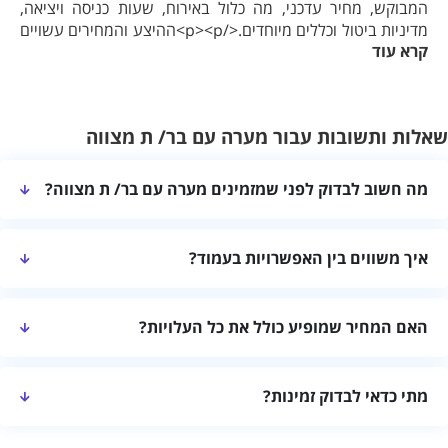
המבוקש, מחיר עדכני, מה כלול באירוח, שעות כניסה ויציאה,
מדיניות ביטול וכללים מיוחדים.</p><p>ההיצע והמחירים עשויים
קרא עוד
להשתנות. השוואה מסודרת ושיחה עם מקום האירוח יעזרו לבחור
אפשרות שמתאימה להרכב האורחים ולמטרת החופשה.</p>
שאלות ותשובות עבור מערה עם בר/ ת מצווה
מה חשוב לבדוק לפני שמזמינים מערה עם בר/ ת מצווה?
בדקו שהמקום מתאים למספר האורחים, את חלוקת החדרים, המתקנים,
איך משווים בין האפשרויות בעמוד?
רמת הפרטיות, שעות הכניסה והיציאה ומדיניות הביטול.
מומלץ להשוות לפי מיקום, גודל המקום, מתקנים, התאמה להרכב
האם המחיר שמופיע כולל את כל העלויות?
האורחים, מחיר כולל וחוות דעת עדכניות.
לא תמיד. לפני ההזמנה בקשו מחיר סופי לתאריך המבוקש ובדקו אם
מתי כדאי לבדוק זמינות?
קיימות תוספות עבור ניקיון, אורחים נוספים או שירותים מיוחדים.
כדאי לבדוק מוקדם ככל האפשר, במיוחד בסופי שבוע, בחגים ובעונות