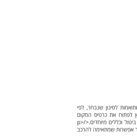
ואמות לסינון שנבחר, לפי
רמת הפרטיות.</p><p>לפני הזמנה מומלץ לפתוח את כרטיס המקום
ולבדוק זמינות לתאריך המבוקש, מחיר עדכני, מה כלול באירוח, שעות כניסה ויציאה, מדיניות ביטול וכללים מיוחדים.</p>
חור אפשרות שמתאימה להרכב