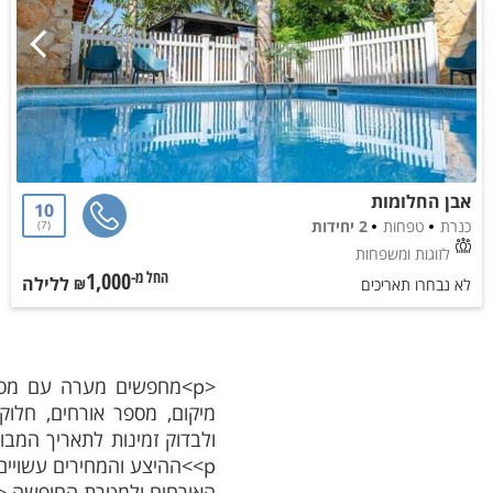
אבן החלומות
10
כנרת
טפחות
2 יחידות
7
לזוגות ומשפחות
1,000
ללילה
החל מ-₪
לא נבחרו תאריכים
<p>מחפשים מערה עם מסי
<p>ההיצע והמחירים עשוי
האורחים ולמטרת החופשה.</p