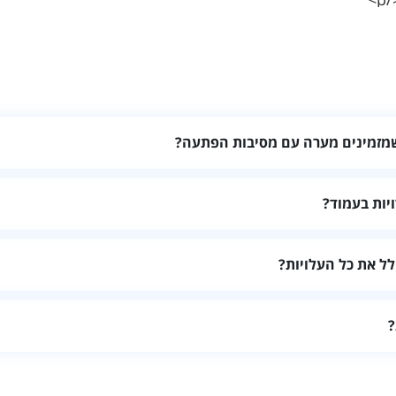
שמזמינים מערה עם מסיבות הפתעה?
אורחים, את חלוקת החדרים, המתקנים, רמת הפרטיות, שעות הכניסה וה
יות בעמוד?
ודל המקום, מתקנים, התאמה להרכב האורחים, מחיר כולל וחוות דעת עדכנ
ל את כל העלויות?
מחיר סופי לתאריך המבוקש ובדקו אם קיימות תוספות עבור ניקיון, אורחי
?
, במיוחד בסופי שבוע, בחגים ובעונות מבוקשות. זמינות ומחירים יכולים