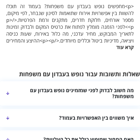
<p>מחפשים נופש בעבדון עם משפחות? בעמוד זה תוכלו
להשוות בין אפשרויות אירוח שתואמות לסינון שנבחר, לפי מיקום,
מספר אורחים, חלוקת חדרים, מתקנים ורמת הפרטיות.</p>
<p>לפני הזמנה מומלץ לפתוח את כרטיס המקום ולבדוק זמינות
לתאריך המבוקש, מחיר עדכני, מה כלול באירוח, שעות כניסה
ויציאה, מדיניות ביטול וכללים מיוחדים.</p><p>ההיצע והמחירים
קרא עוד
עשויים להשתנות. השוואה מסודרת ושיחה עם מקום האירוח יעזרו
לבחור אפשרות שמתאימה להרכב האורחים ולמטרת החופשה.
</p>
שאלות ותשובות עבור נופש בעבדון עם משפחות
מה חשוב לבדוק לפני שמזמינים נופש בעבדון עם
משפחות?
בדקו שהמקום מתאים למספר האורחים, את חלוקת החדרים, המתקנים,
איך משווים בין האפשרויות בעמוד?
רמת הפרטיות, שעות הכניסה והיציאה ומדיניות הביטול.
מומלץ להשוות לפי מיקום, גודל המקום, מתקנים, התאמה להרכב
האם המחיר שמופיע כולל את כל העלויות?