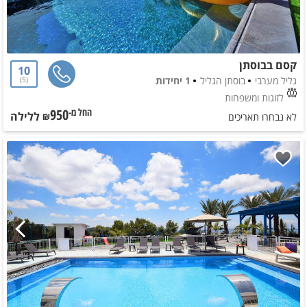
קסם בבוסתן
10
גליל מערבי
בוסתן הגליל
1 יחידות
5
לזוגות ומשפחות
950
ללילה
החל מ-₪
לא נבחרו תאריכים