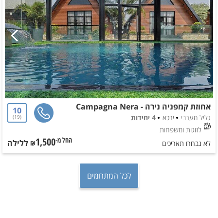
אחוזת קמפניה נירה - Campagna Nera
10
גליל מערבי
ירכא
4 יחידות
19
לזוגות ומשפחות
1,500
ללילה
החל מ-₪
לא נבחרו תאריכים
לכל המתחמים