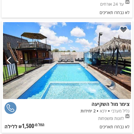
עד 24 אורחים
לא נבחרו תאריכים
צימר מול השקיעה
גליל מערבי
ירכא
2 יחידות
לזוגות ומשפחות
1,500
ללילה
החל מ-₪
לא נבחרו תאריכים