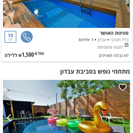
סוויטת האושר
10
גליל מערבי
עבדון
1 יחידות
2
לזוגות ומשפחות
1,500
ללילה
החל מ-₪
לא נבחרו תאריכים
מתחמי נופש בסביבת עבדון