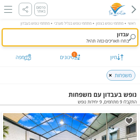
פרסום
באתר
ראשי
מתחמי נופש בצפון
מתחמי נופש בגליל מערבי
מתחמי נופש בעבדון
עבדון
בחרו תאריכים
·
כמה תהיו?
1
מיון
סינונים
מפה
משפחות
נופש בעבדון עם משפחות
התקבלו 9 מתחמים, 9 יחידות נופש
תאריך מבוקש
כמות נופשים וחדרים
מיון לפי
התקבלו
9
מתחמים, 9 יחידות
הצג על
מפה
סינונים שנבחרו