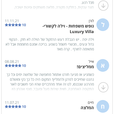
מכל רגע.
קומקום חשמלי
חצר ענקית, בחלקה מקורה, מלאה משחקים ופינות ישיבה,
אווירה כיפית וחשיבה על כל פרט.
לא רצינו לצאת מהווילה בכלל!
לורן
11.11.21
שירות חם ואישי, ממליצים בחום ונחזור שוב בשמחה!
ל
משחקי שולחן
10
נופש משפחות - וילה לקשורי-
Luxury Villa
הוקי אוויר
וילה יפה . יש הגבלת רעש הרמקול של הוילה לא חזק . הגקוזי
שולחן פינג פונג
גדול ונעים , מכשרי חשמל בשפע. בריכה אמנם מחוממת אבל לא
מתאימה לחורף . קרה מאד
שולחן כדורגל
אייל
08.08.21
לציבור הדתי
א
10
ממליצים!
פלטה
כשמגיע אז מגיע! חזרנו אתמול מחופשה של שלושה ימים וכל כך
נהננו שחייבים לפרגן ולהמליץ! המקום היה כל כך נקי ומושלם
מיחם
מהרגע שנכנסו, לנו זה אחד מהדברים שהיו הכי חשובים לאור
התקופה האחרונה, חווית שירות מעל ומעבר, מוטי ואהרון היו
זמינים תמיד והילדים כל כך נהנו מאיזור הצעצועים שם, בריכה
בסביבת המקום
וג'קוזי ענקיים ולנו אישית היה ממש מעולה שהיה בית כנסת קרוב
חיים
11.07.21
ככה שזה מתאים גם לשומרי מסורת.
בית כנסת
ח
10
המלצה