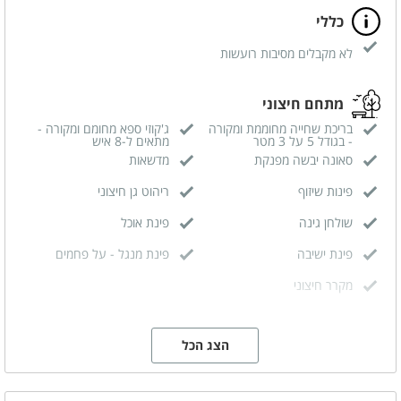
כללי
לא מקבלים מסיבות רועשות
מתחם חיצוני
בריכת שחייה מחוממת ומקורה
ג'קוזי ספא מחומם ומקורה -
- בגודל 5 על 3 מטר
מתאים ל-8 איש
סאונה יבשה מפנקת
מדשאות
פינות שיזוף
ריהוט גן חיצוני
שולחן גינה
פינת אוכל
פינת ישיבה
פינת מנגל - על פחמים
מקרר חיצוני
הצג הכל
מתחם פנימי
מטבח מאובזר
סלון משותף