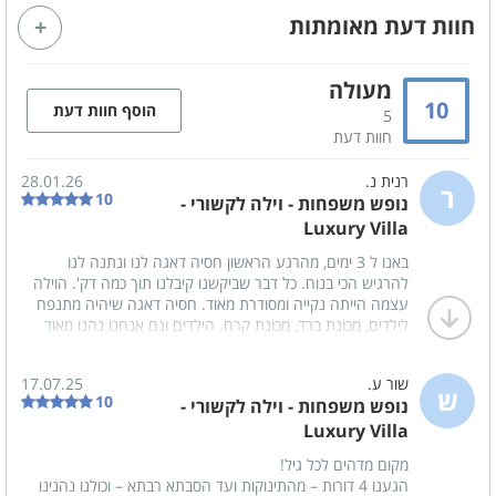
מזגן
מסך טלויזיה LCD
חוות דעת מאומתות
כבלים - HOT
אינטרנט אלחוטי (WIFI)
פינת אוכל
מערכת ישיבה
מעולה
10
הוסף חוות דעת
5
חוות דעת
קהל יעד
רנית נ.
28.01.26
משפחות
זוגות
ר
10
נופש משפחות - וילה לקשורי -
ימי כיף
Luxury Villa
ערבי גיבוש
באנו ל 3 ימים, מהרגע הראשון חסיה דאגה לנו ונתנה לנו
הצעות נישואין
ציבור דתי
להרגיש הכי בנוח. כל דבר שביקשנו קיבלנו תוך כמה דק'. הוילה
שבתות חתן
קבוצות
עצמה הייתה נקייה ומסודרת מאוד. חסיה דאגה שיהיה מתנפח
לילדים, מכונת ברד, מכונת קרח. הילדים וגם אנחנו נהנו מאוד
מהבריכה המחוממת, ג'קוזי, מגלשות, פינג פונג, סנוקר, שולחן
הוקי. ממש לא היה צורך לצאת מהוילה. הייתה לנו חופשה
מטבח מאובזר
שור ע.
17.07.25
מהממת ורגועה, אין ספק שנחזור. והמון תודה לחסיה ולבעלה
ש
10
נופש משפחות - וילה לקשורי -
המקסימים. ?
כיריים גז
מיקרוגל
Luxury Villa
תמי 4
תנור אפייה
מקום מדהים לכל גיל!
הגענו 4 דורות – מהתינוקות ועד הסבתא רבתא – וכולנו נהנינו
מקרר
כלי אוכל והגשה