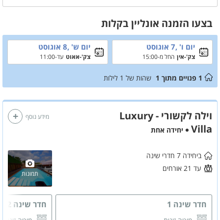
ואפילו מתקן מתנפח לילדים. פינת מנגל פחמים מקצועית מסודרת במיוחד
לארוחות צהריים או ערב מהנות. בנוסף, סלון יוקרתי ומרווח, טלוויזיה חכמה
בצעו הזמנה אונליין בקלות
ואזורי ישיבה נוחים, כדי להרגיש בבית בכל רגע של החופשה שלכם.
יום ו' ,7 אוגוסט
יום ש' ,8 אוגוסט
צק'-אין
החל מ-15:00
צק'-אאוט
עד-11:00
1
פנויים מתוך
1
שהות של
1
לילות
וילה לקשורי - Luxury
מידע נוסף
Villa
יחידה אחת
ביחידה 7 חדרי שינה
עד 21 אורחים
תמונות
חדר שינה 1
חדר שינה 2