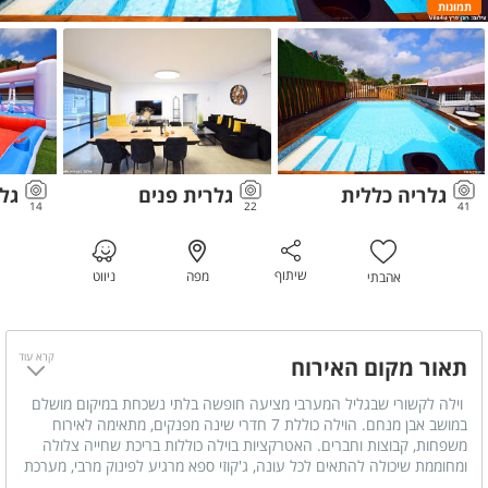
תמונות
גלריה כללית
גלרית פנים
גל
14
22
41
שיתוף
מפה
ניווט
אהבתי
קרא עוד
תאור מקום האירוח
וילה לקשורי שבגליל המערבי מציעה חופשה בלתי נשכחת במיקום מושלם
במושב אבן מנחם. הוילה כוללת 7 חדרי שינה מפנקים, מתאימה לאירוח
משפחות, קבוצות וחברים. האטרקציות בוילה כוללות בריכת שחייה צלולה
ומחוממת שיכולה להתאים לכל עונה, ג'קוזי ספא מרגיע לפינוק מרבי, מערכת
משחקים הכוללת שולחן סנוקר, הוקי אוויר, פינג פונג, סוני פלייסטיישן ועוד