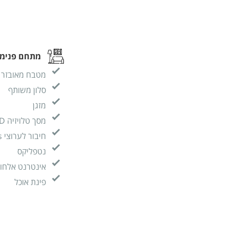
מתחם פנימי
מטבח מאובזר
סלון משותף
מזגן
מסך טלויזיה LCD - גודל 55 אינץ
חיבור לערוצי yes
נטפליקס
אינטרנט אלחוטי (I
פינת אוכל