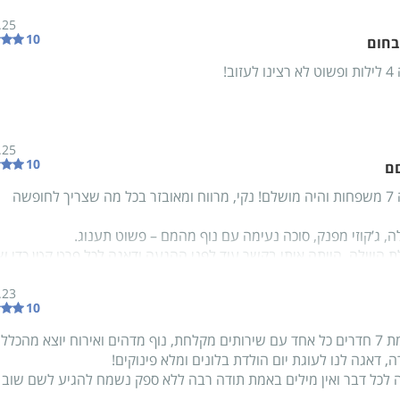
.25
10
בחום
וב!
.25
10
ם
היינו בוילה 7 משפחות והיה מושלם! נקי, מרווח ומאובזר בכל מה שצריך לחופשה
ה, ג’קוזי מפנק, סוכה נעימה עם נוף מהמם – פשוט תענוג.
ת הווילה, הייתה איתי בקשר עוד לפני ההגעה ודאגה לכל פרט קטן כדי ש
ם.
שה אורלי ואורפז המשיכו לשאול שוב ושוב אם חסר לנו משהו ודאגו שנ
.23
10
.
ותנו בחיוך גדול, פינקו אותנו בבקבוקי יין ובהפתעות טעימות, ואפילו אפו 
וילה מהממת 7 חדרים כל אחד עם שירותים מקלחת, נוף מדהים ואירוח יוצא מהכלל
יום הולדת ????????❤️
ה, דאגה לנו לעוגת יום הולדת בלונים ומלא פינוקים!
חתית מושלמת עם יחס אישי, חם ומלא אהבה – ממליצים מכל הלב!
 לכל דבר ואין מילים באמת תודה רבה ללא ספק נשמח להגיע לשם שוב 