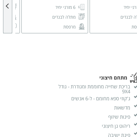
6 מזרני יחיד
מתלה
 לבגדים
מתלה לבגדים
מרפ
מסך LCD
סת
מרפסת
L
מסך LCD
מזגן
גודל 42 אינץ
גודל 42 אינץ
מזגן
שידו
ת לאחסון
שידות לאחסון
חדר 
רחצה פרטי
חדר רחצה פרטי
מתחם חיצוני
בריכת שחייה מחוממת ומגודרת - גודל
9X4
ג'קוזי ספא מחומם - ל-6 אנשים
מדשאות
פינות שיזוף
ריהוט גן חיצוני
פינת ישיבה