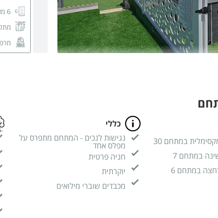
6 מזרני יחיד
מתלה
מרפ
מסך CD
מזגן
שידו
תחם
חדר 
כללי
נגישות לנכים - המתחם מתפרס על
קסימלית במתחם 30
מפלס אחד
ינה במתחם 7
חניה פרטית
חצה במתחם 6
יוקרתית
מכבדים שוברי מילואים