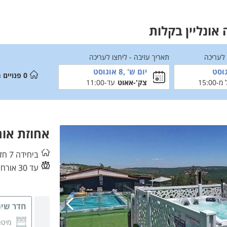
אונליין בקלות
 לעריכה
תאריך עזיבה - ליחצו לעריכה
יום ש' ,8 אוגוסט
0
פנויים 
15:00
צק'-אאוט
עד-11:00
אחוזת אור
ביחידה 7 חדרי שינה
עד 30 אורחים
חדר שינה
מיטה