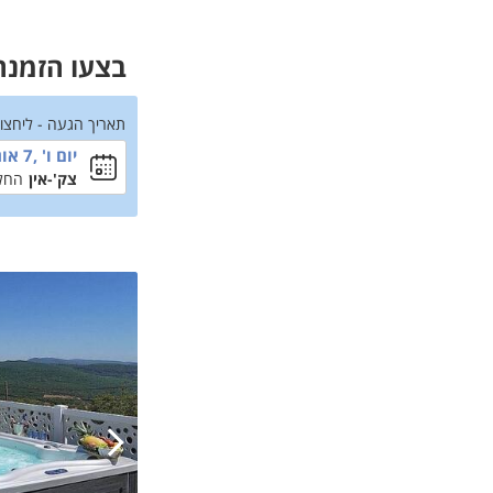
בצעו הזמנה 
תאריך הגעה - ליחצו
יום ו' ,7 אוגוסט
צק'-אין
החל מ-