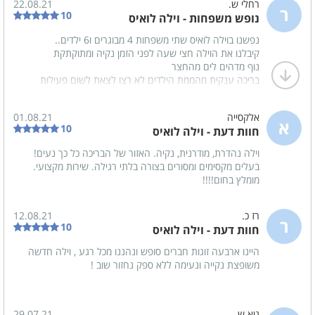
רחלי ש.
22.08.21
לנו עם עוד מזרונים לילדים.בקיצור חופשה חיובית מאוד!!!!אין
ר
10
נופש משפחות - וילה לואיס
ספק שנחזור.
מומלץ בחום.
נפשנו בוילה לואיס שתי משפחות 4 מבוגרים ו6 ילדים..
קיבלנו את הוילה חצי שעה לפני הזמן נקיה ומתוקתקת
נוף מדהים לים מהחצר
בריכה ענקית מהממת הילדים לא רצו לצאת לשום פעילות
היה לנו כל מה שרצינו
מטבח עם עמדת ברביקיו מעולה בחצר
אלקסייה
01.08.21
וילה מאובזרת מרווחת מאוד עם הרבה פרטיות לכל אחד, הרבה
א
10
חוות דעת - וילה לואיס
חדרי שירותים, טלוויזיה בכבלים
מקום לכולם לאכול ולרבוץ, ביחד ולחוד, בפנים ובחוץ
וילה נהדרת, מודרנית, נקיה. האזור של הבריכה כל כך נעים!
נהנו מאוד ונשמח לשוב ולהמליץ!
בעלים מקסימים ומסורים בצורה בלתי רגילה. שירות מקצועי.
מומלץ בחום!!!!
רז כ.
12.08.21
ר
10
חוות דעת - וילה לואיס
היינו ארבעה זוגות חברים סופש ונהננו מכל רגע , וילה חדשה
משופצת נקייה ונעימה ללא ספק נחזור שוב !
גיא ש.
29.07.21