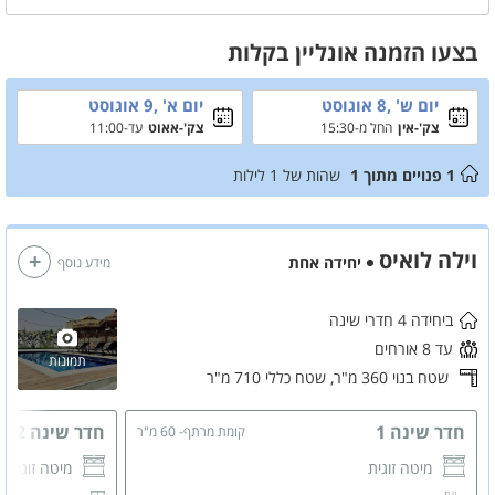
כדאי לדעת
בצעו הזמנה אונליין בקלות
המתחם כולל 2 דירות אירוח
כל דירת אירוח כוללת 2 חדרי שינה מאובזרים במיטה זוגית, ארון בגדים, מזגן,
טלוויזיה חכמה מחוברת ל HOT ואינטרנט אלחוטי. בסלון כל דירה יש
יום ש' ,8 אוגוסט
יום א' ,9 אוגוסט
טלוויזיה חכמה מחוברת ל HOT , מקלחת ושירותים, מטבח מאובזר עם
צק'-אין
החל מ-15:30
צק'-אאוט
עד-11:00
מקרר, כיריים חשמליים, מיקרוגל, פינת אוכל מרווחת ופינת ישיבה חיצונית.
1
פנויים מתוך
1
שהות של
1
לילות
וילה לואיס
יחידה אחת
מידע נוסף
ביחידה 4 חדרי שינה
עד 8 אורחים
תמונות
שטח בנוי 360 מ"ר,
שטח כללי 710 מ"ר
חדר שינה 1
חדר שינה 2
קומת מרתף- 60 מ"ר
מיטה זוגית
מיטה זוגית