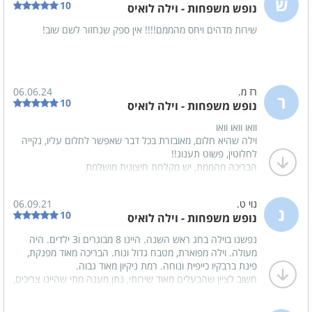
ש
10
נופש משפחות - וילה לואיס
נוף
שירות מדהים ויחס מהממם!!!! אין ספק שנחזור לשם שוב!
נוף מרהיב - לים ולמפרץ אילת
רז מ.
06.06.24
כלול באירוח
ר
10
נופש משפחות - וילה לואיס
תה
סוכר
וואו וואו וואו
קפה
מכונת קפה + קפסולות
וילה שהיא חלום, מאובזרת בכל דבר שאפשר לחלום עליו, נקייה
לחלוטין, פשוט תענוג!!
הבריכה מהממת, יש מקלחת חיצונית מושלמת
מנגל חדש, פשוט הכל היה מושלם!
מירב זמינה לכל שאלה ומקסימה ברמות, בטוחים שנחזור!!
נוי ט.
06.09.21
נ
10
נופש משפחות - וילה לואיס
נפשנו בוילה בחג ראש השנה. היינו 8 מבוגרים ו3 ילדים. היה
מעולה. וילה מפוארת, מטבח גדול ונוח. הבריכה מאוד מפנקת,
פינת ברבקיו כייפית ונוחה. רמת ניקיון מאוד גבוה.
חשוב לציין שהבעלים מאוד שירותי, נתן מענה מתי שהיינו צריכים,
הגענו בערב חג, מאוד התחשבו בנו כי הגענו עם המון בשרים
והיינו צריכים להכין חג, באו לקראתינו בשעת הכניסה לוילה. עזרו