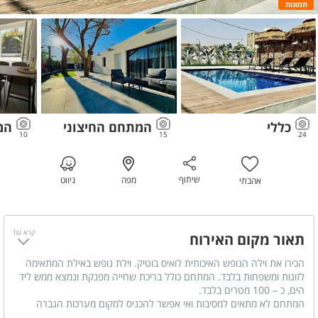
תמונות
כללי
המתחם החיצוני
המ
10
15
24
שיתוף
מפה
ניווט
אהבתי
קרא עוד
תאור מקום האירוח
הכירו את וילה הנופש האיכותית לואיס בוטיק. וילת נופש באילת המתאימה
לזוגות ומשפחות בלבד. המתחם כולל בריכת שחייה מפנקת ונמצא ממש ליד
הים, כ – 100 מטרים בלבד.
המתחם לא מתאים למסיבות ואי אפשר להכניס למקום מערכות הגברה
חיצוניות. האירוח בוילה מגיל 24 ומעלה.