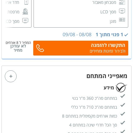
מטבחון מאובזר
חדר ארונות
מסך LCD
מרפסת
מזגן
מסך LCD
שידות לאחסון
מזגן
1 פנוי מתוך 1
08/08
-
09/08
חדר רחצה פרטי
המחיר ל 8 אורחים
התקשרו להזמנה
לא עודכן
מחיר
ולבירור זמינות ומחירים
מאפייני המתחם
מידע
במתחם סה"כ 360 מ"ר בנוי
במתחם סה"כ 710 מ"ר כללי
כמות אורחים מקסימלית במתחם 8
סך הכל חדרי שינה במתחם 4