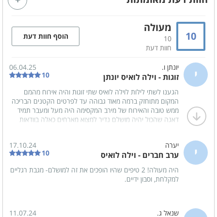
מזגן
מסך טלויזיה LCD
מעולה
כבלים - HOT
אינטרנט אלחוטי (WIFI)
10
הוסף חוות דעת
10
חוות דעת
פינת אוכל
מערכת ישיבה
יונתן ו.
06.04.25
י
10
זוגות - וילה לואיס יונתן
קהל יעד
הגענו לשתי לילות לוילה לואיס שתי זוגות והיה אירוח מהמם
משפחות
המקום מתוחזק ברמה מאוד גבוהה עד לפרטים הקטנים הבריכה
ממש טובה והאירוח של מירב המקסימה היה מעל ומעבר תמיד
זוגות
דאגה שהכול יהיה מושלם נדיר למצוא מארחים כאלה בוודאות
נחזור שוב היה מושלם
קבוצות
יערה
17.10.24
י
10
ערב חברים - וילה לואיס
מטבח מאובזר
היה מעולה! 2 טיפים שהיו הופכים את זה למושלם- מגבת רגליים
כיריים גז
תמי 4
למקלחת, וסבון ידיים.
מקרר
מכונת אספרסו
כלי אוכל והגשה
שנאל ג.
11.07.24