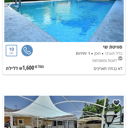
סוויטת שי
10
גליל מערבי
חוסן
1 יחידות
4
לזוגות ומשפחות
1,600
ללילה
החל מ-₪
לא נבחרו תאריכים