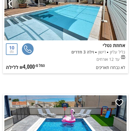
אחוזת נטלי
10
גליל עליון
דישון
וילה 3 חדרים
5
עד 12 אורחים
4,000
ללילה
החל מ-₪
לא נבחרו תאריכים