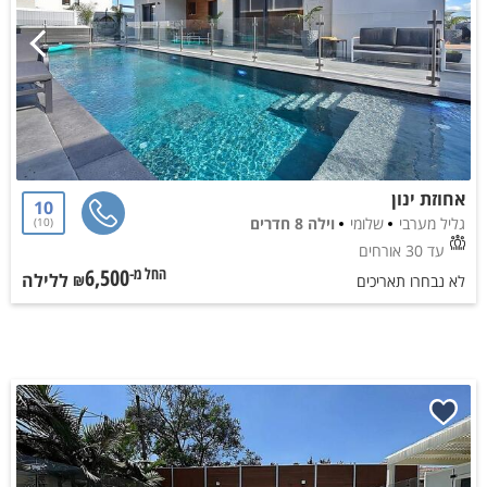
אחוזת ינון
10
גליל מערבי
שלומי
וילה 8 חדרים
10
עד 30 אורחים
6,500
ללילה
החל מ-₪
לא נבחרו תאריכים