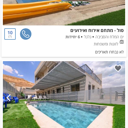
סול - מתחם אירוח ואירועים
10
ים המלח והסביבה
גלגל
6 יחידות
7
לזוגות ומשפחות
לא נבחרו תאריכים