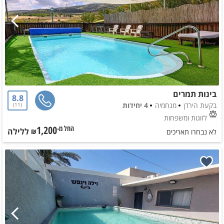
בינות תמרים
8.8
בקעת הירדן
מנחמיה
4 יחידות
11
לזוגות ומשפחות
1,200
ללילה
החל מ-₪
לא נבחרו תאריכים