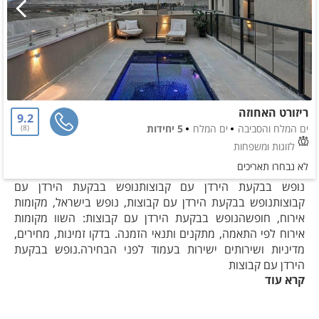
ריזורט האחוזה
9.2
ים המלח והסביבה
ים המלח
5 יחידות
8
לזוגות ומשפחות
לא נבחרו תאריכים
נופש בבקעת הירדן עם קבוצותנופש בבקעת הירדן עם
קבוצותנופש בבקעת הירדן עם קבוצות, נופש בישראל, מקומות
אירוח, חופשהנופש בבקעת הירדן עם קבוצות: השוו מקומות
אירוח לפי התאמה, מתקנים ותנאי הזמנה. בדקו זמינות, מחירים,
מדיניות ושירותים ישירות בעמוד לפני הבחירה.נופש בבקעת
הירדן עם קבוצות
קרא עוד
בעמוד זה מרוכזים מקומות אירוח שמתאימים לחיפוש נופש
בבקעת הירדן עם קבוצות. כך אפשר להתמקד באפשרויות
הרלוונטיות ולהשוות ביניהן לפי הרכב האורחים, רמת הפרטיות