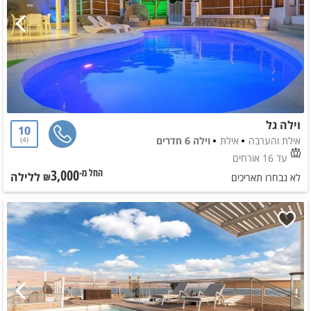
וילה גל
10
אילת והערבה
אילת
וילה 6 חדרים
4
עד 16 אורחים
3,000
ללילה
החל מ-₪
לא נבחרו תאריכים