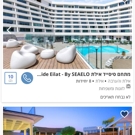
מתחם סיסייד אילת SeaSide Eilat - By SEAELO
10
אילת והערבה
אילת
8 יחידות
2
לזוגות ומשפחות
לא נבחרו תאריכים