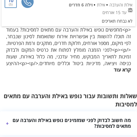
10
אילת והערבה
אילת
וילה 6 חדרים
5
עד 15 אורחים
לא נבחרו תאריכים
<p>מחפשים נופש באילת והערבה עם מתאים למסיבות? בעמוד
זה תוכלו להשוות בין אפשרויות אירוח שתואמות לסינון שנבחר,
לפי מיקום, מספר אורחים, חלוקת חדרים, מתקנים ורמת הפרטיות.
</p><p>לפני הזמנה מומלץ לפתוח את כרטיס המקום ולבדוק
זמינות לתאריך המבוקש, מחיר עדכני, מה כלול באירוח, שעות
כניסה ויציאה, מדיניות ביטול וכללים מיוחדים.</p><p>ההיצע
קרא עוד
והמחירים עשויים להשתנות. השוואה מסודרת ושיחה עם מקום
האירוח יעזרו לבחור אפשרות שמתאימה להרכב האורחים ולמטרת
החופשה.</p>
שאלות ותשובות עבור נופש באילת והערבה עם מתאים
למסיבות
מה חשוב לבדוק לפני שמזמינים נופש באילת והערבה עם
מתאים למסיבות?