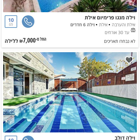
וילה מנגו פרימיום אילת
10
אילת והערבה
אילת
וילה 6 חדרים
2
עד 30 אורחים
7,000
ללילה
החל מ-₪
לא נבחרו תאריכים
וילה דולב