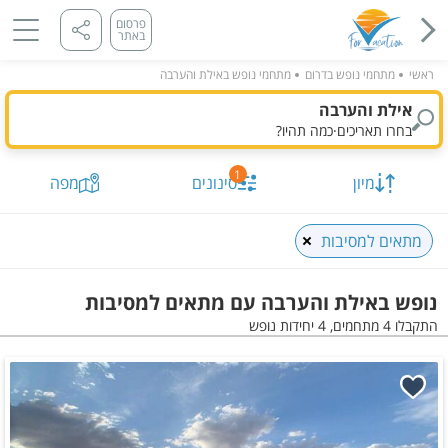
פרסום
באתר
ראשי
מתחמי נופש בדרום
מתחמי נופש באילת והערבה
אילת והערבה
בחרו תאריכים
·
כמה תהיו?
1
מיון
סינונים
מפה
מתאים למסיבות
נופש באילת והערבה עם מתאים למסיבות
התקבלו 4 מתחמים, 4 יחידות נופש
תאריך מבוקש
כמות נופשים וחדרים
מיון לפי
התקבלו
4
מתחמים, 4 יחידות
הצג על
מפה
סינונים שנבחרו