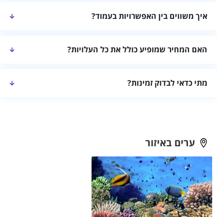
בדקו שהמקום מתאים למספר האורחים, את חלוקת החדרים, המתקנים,
איך משווים בין האפשרויות בעמוד?
רמת הפרטיות, שעות הכניסה והיציאה ומדיניות הביטול.
מומלץ להשוות לפי מיקום, גודל המקום, מתקנים, התאמה להרכב
האם המחיר שמופיע כולל את כל העלויות?
האורחים, מחיר כולל וחוות דעת עדכניות.
לא תמיד. לפני ההזמנה בקשו מחיר סופי לתאריך המבוקש ובדקו אם
מתי כדאי לבדוק זמינות?
קיימות תוספות עבור ניקיון, אורחים נוספים או שירותים מיוחדים.
כדאי לבדוק מוקדם ככל האפשר, במיוחד בסופי שבוע, בחגים ובעונות
מבוקשות. זמינות ומחירים יכולים להשתנות בין תאריכים.
ערים באיזור