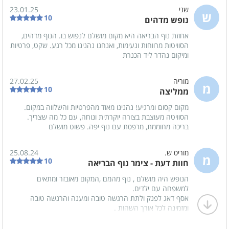
משטח עבודה
שני
23.01.25
ש
10
נופש מדהים
אחוזת נוף הבריאה היא מקום מושלם לנפוש בו. הנוף מדהים,
הסוויטות מרווחות ונעימות, ואנחנו נהנינו מכל רגע. שקט, פרטיות
ומיקום נהדר ליד הכנרת
מוריה
27.02.25
מ
10
ממליצה
מקום קסום ומרגיע! נהנינו מאוד מהפרטיות והשלווה במקום.
הסוויטה מעוצבת בצורה יוקרתית ונוחה, עם כל מה שצריך.
בריכה מחוממת, מרפסת עם נוף יפה. פשוט מושלם
מוריס ש.
25.08.24
מ
10
חוות דעת - צימר נוף הבריאה
הנופש היה מושלם , נוף מהמם ,המקום מאובזר ומתאים
למשפחה עם ילדים.
אסף דאג לפנק ולתת הרגשה טובה ומענה והרגשה טובה
ומזמינה לכל אורך השהות .
ממליצים בחום , אנחנו בטוח נחזור ????