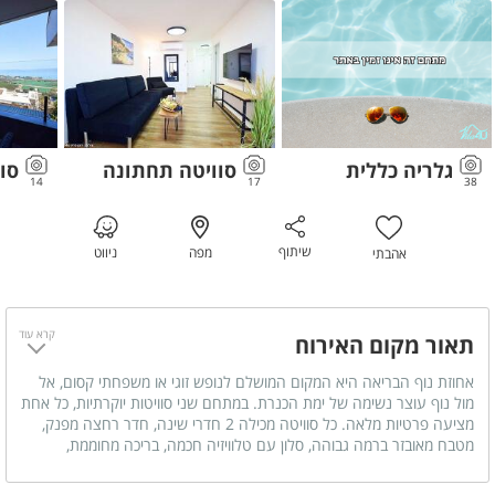
גלריה כללית
סוויטה תחתונה
סוו
14
17
38
שיתוף
מפה
ניווט
אהבתי
קרא עוד
תאור מקום האירוח
אחוזת נוף הבריאה היא המקום המושלם לנופש זוגי או משפחתי קסום, אל
מול נוף עוצר נשימה של ימת הכנרת. במתחם שני סוויטות יוקרתיות, כל אחת
מציעה פרטיות מלאה. כל סוויטה מכילה 2 חדרי שינה, חדר רחצה מפנק,
מטבח מאובזר ברמה גבוהה, סלון עם טלוויזיה חכמה, בריכה מחוממת,
ומרפסת נוף מקסימה. כל זה, באווירה של יוקרה ושלווה מושלמת.
*ניתן לעשות מנגל עד חצי שעה לפני כניסת השבת*