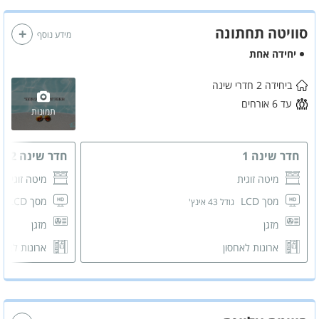
* לא ניתן לעשות מנגל בסוויטה העליונה*
סוויטה תחתונה
הזמינו עוד היום - ותהנו ממחירים משתלמים ומפנקים ביותר!
מידע נוסף
יחידה אחת
ביחידה 2 חדרי שינה
עד 6 אורחים
תמונות
חדר שינה 1
חדר שינה 2
מיטה זוגית
מיטה זוגית
מסך LCD
מסך LCD
גודל 43 אינץ'
גו
מזגן
מזגן
ארונות לאחסון
ארונות לאחס