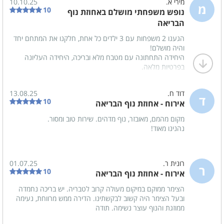
מירי א.
10.10.25
וקלה.
מ
10
נופש משפחתי מושלם באחוזת נוף
החוף ממש קרוב, 10 דקות ואתם בכנרת.
נוף
הבריאה
אפילו זכינו לקבלת פנים ידידותית וחמה מהשכנים ?
אסף המקסים ווידא ודאג שלא לא יהיה חסר לנו כלום, ושאנחנו
נוף לכנרת
הגענו 2 משפחות עם 3 ילדים כל אחת, חלקנו את המתחם יחד
יודעים בדיוק איך להפעיל את מה שצריך (בריכה, מכשירי חשמל).
והיה מושלם!
הבריכה היתה נקיה ומחוממת הילדים לא הפסיקו להיות בה ונהנו
היחידה התחתונה עם מטבח מלא ובריכה, היחידה העליונה
חדרי הרחצה
ממנה מאוד.
בפרטיות מלאה.
נקיון ברמה גבוהה, הכול נראה בדיוק כמו בתמונות, מאובזר
מקלחון
תודה רבה לאסף שהיה נחמד ואדיב ומתחשב החל מהשיחה
ומתוחזק יפה, נוף מהמם ואסף נתן שירות אדיב ונעים.
הראשונה, ובהמשך בהגעה ובעזיבה ??
דוד ח.
13.08.25
מגבות רחצה
ממליצה בחום! אנחנו בהחלט נחזור (:
ד
בקיצור אין דברים כאלה!
10
אירוח - אחוזת נוף הבריאה
בהחלט נחזור שוב!!! ❤️
סבונים
מקום מהמם, מאובזר, נוף מדהים. שירות טוב ומסור.
נהנינו מאוד!
לציבור הדתי
פלטה
רונית ר.
01.07.25
ר
מיחם
10
אירוח - אחוזת נוף הבריאה
הצימר ממוקם במיקום מעולה קרוב לטבריה. יש בריכה נחמדה
מטבח חיצוני
ובעל הצימר היה קשוב לבקשתינו. הדירה ממש מרווחת, נעימה
ממוזגת והנוף עוצר נשימה. תודה
כיור