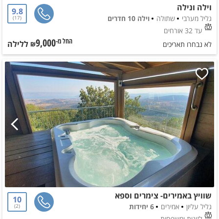
וילה ונילה
9.8
גליל מערבי
שתולה
וילה 10 חדרים
17
עד 32 אורחים
9,000
ללילה
החל מ-₪
לא נבחרו תאריכים
שוויץ באמירים- צימרים וספא
10
גליל עליון
אמירים
6 יחידות
2
לזוגות ומשפחות