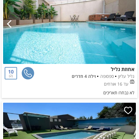
אחוזת גליל
10
גליל עליון
ספסופה
וילה 4 חדרים
2
עד 16 אורחים
לא נבחרו תאריכים