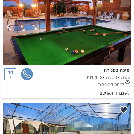
פינה בסג'רה
10
כנרת
אילניה
5 יחידות
3
לזוגות ומשפחות
לא נבחרו תאריכים