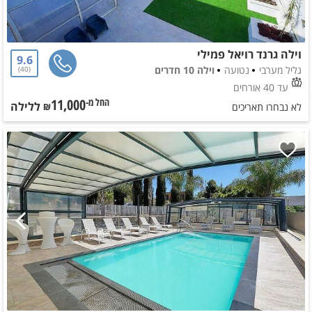
וילה גרנד רויאל פמילי
9.6
גליל מערבי
נטועה
וילה 10 חדרים
40
עד 40 אורחים
11,000
ללילה
החל מ-₪
לא נבחרו תאריכים