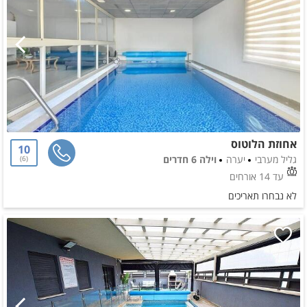
אחוזת הלוטוס
10
גליל מערבי
יערה
וילה 6 חדרים
6
עד 14 אורחים
לא נבחרו תאריכים