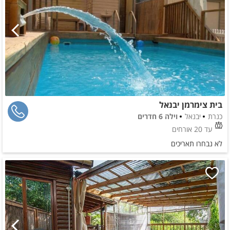
בית צימרמן יבנאל
כנרת
יבנאל
וילה 6 חדרים
עד 20 אורחים
לא נבחרו תאריכים