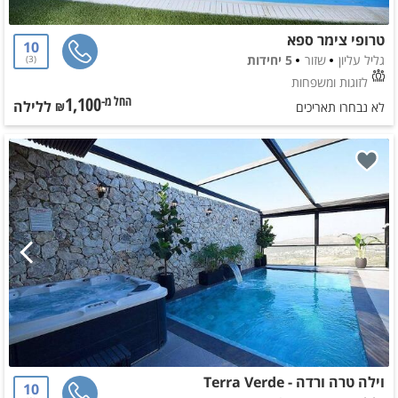
טרופי צימר ספא
10
גליל עליון
שזור
5 יחידות
3
לזוגות ומשפחות
1,100
ללילה
החל מ-₪
לא נבחרו תאריכים
וילה טרה ורדה - Terra Verde
10