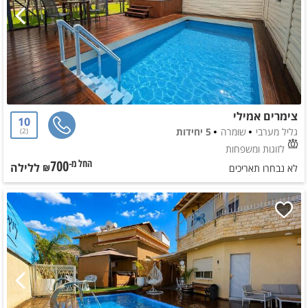
צימרים אמילי
10
גליל מערבי
שומרה
5 יחידות
2
לזוגות ומשפחות
700
ללילה
החל מ-₪
לא נבחרו תאריכים